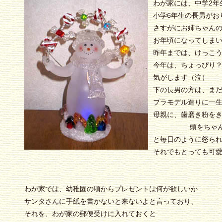
わが家には、中学2年
小学6年生の長男がお
さすがにお姉ちゃん
お年頃になってしま
昨年までは、けっこ
今年は、ちょっぴり
気がします（泣）
下の長男の方は、ま
プラモデル造りに一
母親に、歯磨き粉を
頭をちゃんと
と毎日のように怒ら
それでもとっても可
わが家では、幼稚園の頃からプレゼントは何が欲しいか
サンタさんに手紙を書かないと来ないよと言っており、
それを、わが家の郵便受けに入れておくと