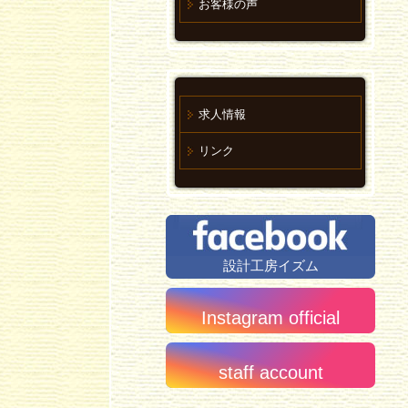
お客様の声
求人情報
リンク
設計工房イズム
Instagram official
staff account