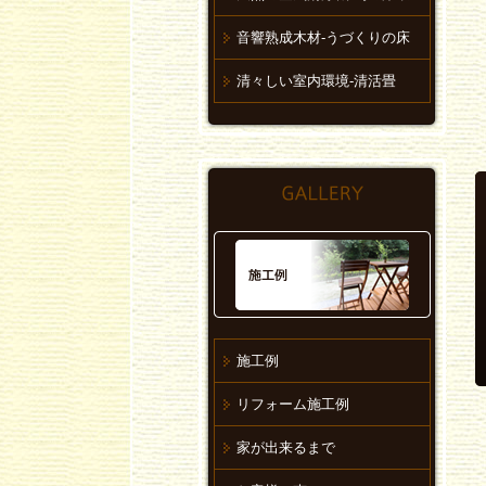
音響熟成木材-うづくりの床
清々しい室内環境-清活畳
施工例
リフォーム施工例
家が出来るまで