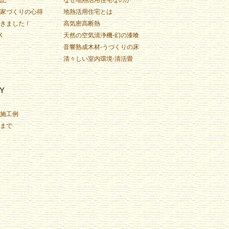
家づくりの心得
地熱活用住宅とは
きました！
高気密高断熱
K
天然の空気清浄機-幻の漆喰
音響熟成木材-うづくりの床
清々しい室内環境-清活畳
Y
施工例
まで