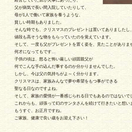
経営していた店が火事にあったり、
父が病気で長い間入院していたりして、
母が1人で働いて家族を養うような、
貧しい時期もありました。
そんな時でも、クリスマスのプレゼントは置いてありましたし
値段も高そうな物をもらっていたのを覚えています。
そして、一度も父がプレゼントを置く姿を、見たことがありま
何才になってもです…
子供の頃は、怒ると怖い厳しい頑固親父が
何でこんな手の込んだ事するのか分かりませんでした。
しかし、今は父の気持ちがよ～く分かります。
クリスマスは、家族みんなで夢や希望をもつ事ができる
聖なる日なのですよね。
そして、家族の愛情が一番感じられる日でもあるのではないで
これからも、頑張って幻のサンタさんを続けて行きたいと想い
もうすぐ、お正月ですね。
ご家族、健康で良い歳をお迎え下さい！