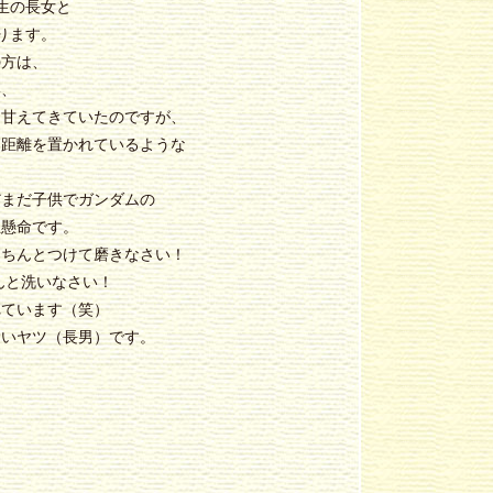
生の長女と
ります。
の方は、
い、
う甘えてきていたのですが、
？距離を置かれているような
だまだ子供でガンダムの
生懸命です。
きちんとつけて磨きなさい！
洗いなさい！
れています（笑）
愛いヤツ（長男）です。