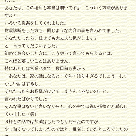
した。
あなたは、この場所も本当は弱いですよ、こういう方法がありま
すよと、
いろいろ提案をしてくれました。
耐震診断をした方も、同じような内容の事を言われてました。
あなただったら、任せても大丈夫な気がします」
と、言ってくださいました。
初めてお会いした方に、こうやって言ってもらえるとは、
これほど嬉しいことはありません。
特にわたしは営業ベタで、数日前も妻から
「あなたは、家の話になるとすぐ熱く語りすぎるでしょう、むず
かしい話はするし、
それだったらお客様がひいてしまうんじゃないの」と、
言われたばかりでした…
そんな事はないと言いながらも、心の中では鋭い指摘だと感心し
ていました（笑）
Ｓ様との話では加減はしたつもりだったのですが、
少し熱くなってしまったのではと、反省していたところでしたの