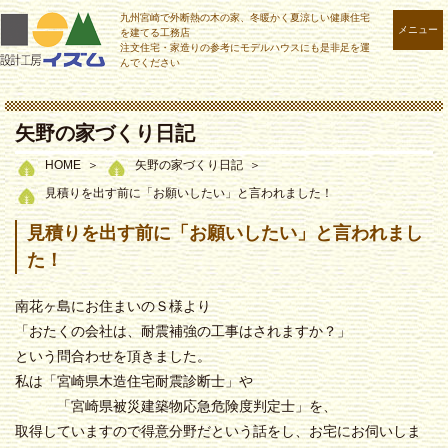
九州宮崎で外断熱の木の家、冬暖かく夏涼しい健康住宅
メニュー
を建てる工務店
注文住宅・家造りの参考にモデルハウスにも是非足を運
んでください
矢野の家づくり日記
HOME
矢野の家づくり日記
見積りを出す前に「お願いしたい」と言われました！
見積りを出す前に「お願いしたい」と言われまし
た！
南花ヶ島にお住まいのＳ様より
「おたくの会社は、耐震補強の工事はされますか？」
という問合わせを頂きました。
私は「宮崎県木造住宅耐震診断士」や
「宮崎県被災建築物応急危険度判定士」を、
取得していますので得意分野だという話をし、お宅にお伺いしま