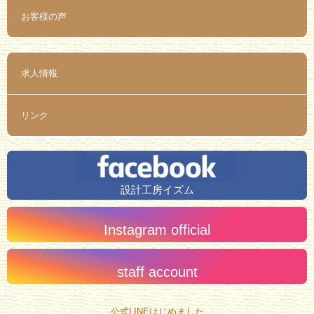
お客様の声
求人情報
リンク
設計工房イズム
Instagram official
staff account
公式LINEはじめました