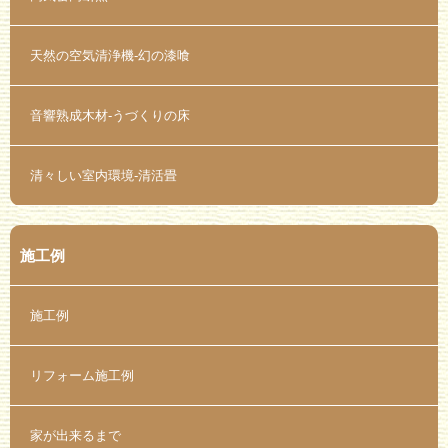
天然の空気清浄機-幻の漆喰
音響熟成木材-うづくりの床
清々しい室内環境-清活畳
施工例
施工例
リフォーム施工例
家が出来るまで