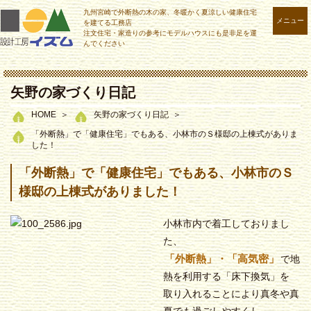
九州宮崎で外断熱の木の家、冬暖かく夏涼しい健康住宅
メニュー
を建てる工務店
注文住宅・家造りの参考にモデルハウスにも是非足を運
んでください
矢野の家づくり日記
HOME
矢野の家づくり日記
「外断熱」で「健康住宅」でもある、小林市のＳ様邸の上棟式がありま
した！
「外断熱」で「健康住宅」でもある、小林市のＳ
様邸の上棟式がありました！
小林市内で着工しておりまし
た、
「外断熱」・「高気密」
で地
熱を利用する「床下換気」を
取り入れることにより真冬や真