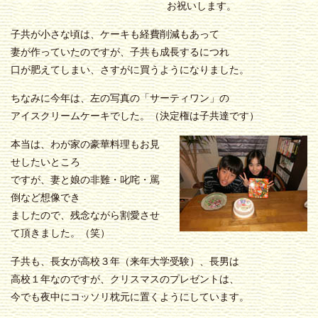
お祝いします。
子共が小さな頃は、ケーキも経費削減もあって
妻が作っていたのですが、子共も成長するにつれ
口が肥えてしまい、さすがに買うようになりました。
ちなみに今年は、左の写真の「サーティワン」の
アイスクリームケーキでした。（決定権は子共達です）
本当は、わが家の豪華料理もお見
せしたいところ
ですが、妻と娘の非難・叱咤・罵
倒など想像でき
ましたので、残念ながら割愛させ
て頂きました。（笑）
子共も、長女が高校３年（来年大学受験）、長男は
高校１年なのですが、クリスマスのプレゼントは、
今でも夜中にコッソリ枕元に置くようにしています。