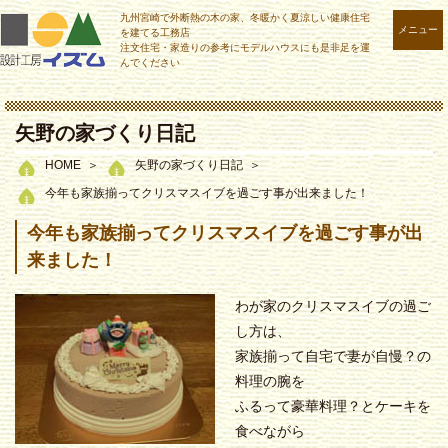
九州宮崎で外断熱の木の家、冬暖かく夏涼しい健康住宅
メニュー
を建てる工務店
注文住宅・家造りの参考にモデルハウスにも是非足を運
んでください
矢野の家づくり日記
HOME
矢野の家づくり日記
今年も家族揃ってクリスマスイブを過ごす事が出来ました！
今年も家族揃ってクリスマスイブを過ごす事が出
来ました！
わが家のクリスマスイブの過ご
し方は、
家族揃って自宅で妻が自慢？の
料理の腕を
ふるって豪華料理？とケーキを
食べながら