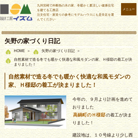
九州宮崎で外断熱の木の家、冬暖かく夏涼しい健康住宅
メニュー
を建てる工務店
注文住宅・家造りの参考にモデルハウスにも是非足を運
んでください
矢野の家づくり日記
HOME
矢野の家づくり日記
自然素材で造る冬でも暖かく快適な和風モダンの家、Ｈ様邸の着工が決
まりました！
自然素材で造る冬でも暖かく快適な和風モダンの
家、Ｈ様邸の着工が決まりました！
今年の、９月より計画を進めて
おりました
高鍋町のＨ様邸
の着工が決ま
りました！
建設地は、１０号線より少し西