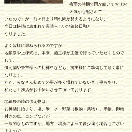
梅雨の時期で雨が続いておりお
天気が心配されて
いたのですが、前々日より晴れ間が見えるようになり、
当日は快晴に恵まれて素晴らしい地鎮祭日和と
なりました。
よく皆様に尋ねられるのですが、
地鎮祭や上棟式は、本来、施主様が主催で行っていただくもので
して、
供え物や祭主様への初穂料なども、施主様にご準備して頂く事に
なります。
ただ、みなさん初めての事が多く慣れていない言う事もあり、
私たち工務店がお手伝いさせて頂いております。
地鎮祭の時の供え物は、
お神酒に始まり、塩、米、水、野菜（根物・葉物）、果物、御頭
付きの魚、コンブなどが
一般的なものですが、地方・場所によって多少違う場合もござい
ますので、