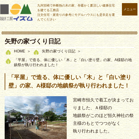
九州宮崎で外断熱の木の家、冬暖かく夏涼しい健康住宅
メニュー
を建てる工務店
注文住宅・家造りの参考にモデルハウスにも是非足を運
んでください
矢野の家づくり日記
HOME
矢野の家づくり日記
「平屋」で造る、体に優しい「木」と「白い塗り壁」の家、A様邸の地
鎮祭が執り行われました！
「平屋」で造る、体に優しい「木」と「白い塗り
壁」の家、A様邸の地鎮祭が執り行われました！
宮崎市恒久で着工が決まってお
りました、Ａ様邸の
地鎮祭がこのほど恒久神社の祭
主様のもとでつつがなく
執り行われました。