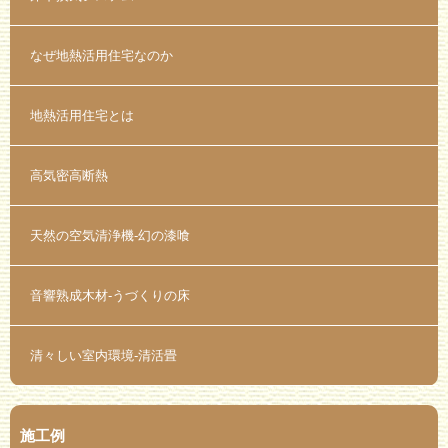
なぜ地熱活用住宅なのか
地熱活用住宅とは
高気密高断熱
天然の空気清浄機-幻の漆喰
音響熟成木材-うづくりの床
清々しい室内環境-清活畳
施工例