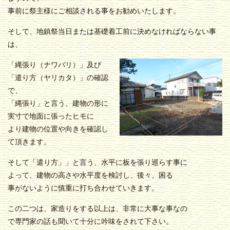
事前に祭主様にご相談される事をお勧めいたします。
そして、地鎮祭当日または基礎着工前に決めなければならない事
は、
「
縄張り（ナワバリ）」及び
「遣り方（ヤリカタ）」の確認
で、
「縄張り」と言う、建物の形に
実寸で地面に張ったヒモに
より建物の位置や向きを確認し
て頂きます。
そして「遣り方」」と言う、水平に板を張り巡らす事に
よって、建物の高さや水平度を検討し、後々、困る
事がないように慎重に打ち合わせていきます。
この二つは、家造りをする以上は、非常に大事な事なの
で専門家の話も聞いて十分に吟味をされて下さい。