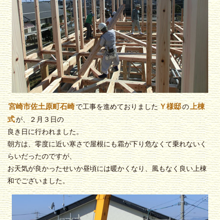
宮崎市佐土原町石崎
Ｙ様邸
上棟
で工事を進めておりました
の
式
が、２月３日の
良き日に行われました。
朝方は、零度に近い寒さで屋根にも霜が下り危なくて乗れないく
らいだったのですが、
お天気が良かったせいか昼頃には暖かくなり、風もなく良い上棟
和でございました。