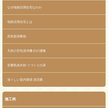
なぜ地熱活用住宅なのか
地熱活用住宅とは
高気密高断熱
天然の空気清浄機-幻の漆喰
音響熟成木材-うづくりの床
清々しい室内環境-清活畳
施工例