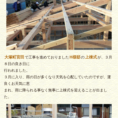
大塚町宮田
H様邸
上棟式
で工事を進めておりました
の
が、３月
８日の良き日に
行われました。
３月に入り、雨の日が多くなり天気を心配していたのですが、運
良くお天気に恵
まれ、雨に降られる事なく無事に上棟式を迎えることが出まし
た。