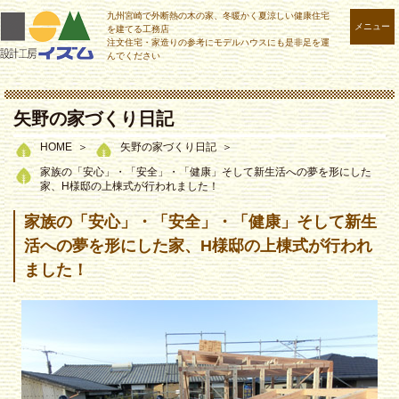
九州宮崎で外断熱の木の家、冬暖かく夏涼しい健康住宅
メニュー
を建てる工務店
注文住宅・家造りの参考にモデルハウスにも是非足を運
んでください
矢野の家づくり日記
HOME
矢野の家づくり日記
家族の「安心」・「安全」・「健康」そして新生活への夢を形にした
家、H様邸の上棟式が行われました！
家族の「安心」・「安全」・「健康」そして新生
活への夢を形にした家、H様邸の上棟式が行われ
ました！