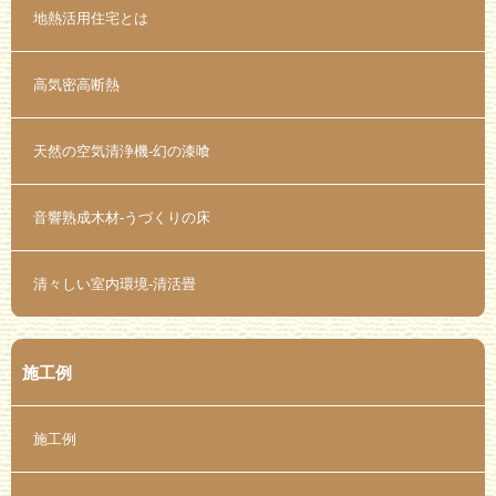
地熱活用住宅とは
高気密高断熱
天然の空気清浄機-幻の漆喰
音響熟成木材-うづくりの床
清々しい室内環境-清活畳
施工例
施工例