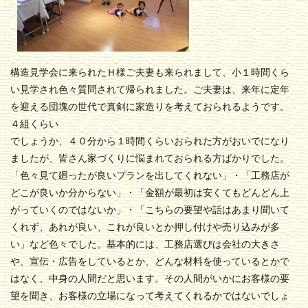
構造見学会に来られたＨ様ご夫妻も来られまして、小１時間くら
い見学され色々質問されて帰られました。ご夫妻は、来年に定年
を迎える団塊の世代で真剣に家造りを考えておられるようです。
４組くらい
でしょうか、４０分から１時間くらいおられた方がおいでになり
ましたが、皆さん家づくりに悩まれておられる方ばかりでした。
「色々見て廻ったが良いプランを出してくれない」・「工務店が
どこが良いか分からない」・「金額が最初は安くてもどんどん上
がっていくのではないか」・「こちらの要望や話はあまり聞いて
くれず、あれが良い、これが良いとか押し付けや売り込みが多
い」など色々でした。基本的には、工務店選びは会社の大きさ
や、宣伝・広告をしているとか、どんな材料を使っているとかで
はなく、中身の人間だと思います。その人間がいかにお客様の要
望を聞き、お客様の立場になって考えてくれるかではないでしょ