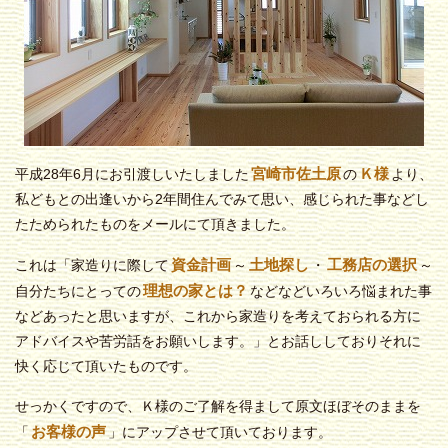
宮崎市佐土原
Ｋ様
平成28年6月にお引渡しいたしました
の
より、
私どもとの出逢いから2年間住んでみて思い、感じられた事などし
たためられたものをメールにて頂きました。
資金計画
土地探し
工務店の選択
これは「家造りに際して
～
・
～
理想の家とは？
自分たちにとっての
などなどいろいろ悩まれた事
などあったと思いますが、これから家造りを考えておられる方に
アドバイスや苦労話をお願いします。」とお話ししておりそれに
快く応じて頂いたものです。
せっかくですので、Ｋ様のご了解を得まして原文ほぼそのままを
お客様の声
「
」にアップさせて頂いております。