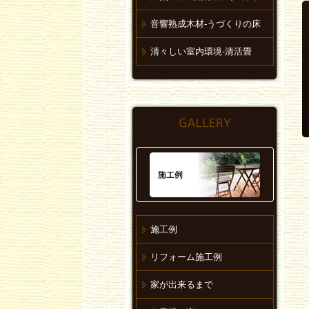
音響熟成木材-うづくりの床
清々しい室内環境-清活畳
施工例
リフォーム施工例
家が出来るまで