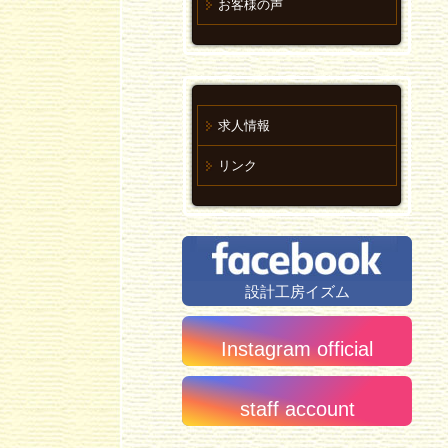
お客様の声
求人情報
リンク
設計工房イズム
Instagram official
staff account