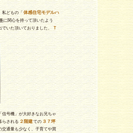
体感住宅モデルハ
、私どもの「
事
に関心を持って頂いたよう
Ｔ
出でいた頂いておりました、
「信号機」が大好きなお兄ちゃ
２階建
３７坪
暮らされる
ての
の交通量も少なく、子育てや買