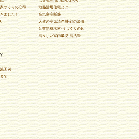
家づくりの心得
地熱活用住宅とは
きました！
高気密高断熱
K
天然の空気清浄機-幻の漆喰
音響熟成木材-うづくりの床
清々しい室内環境-清活畳
Y
施工例
まで