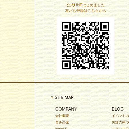
公式LINEはじめました
友だち登録はこちらから
COMPANY
BLOG
会社概要
イベントの
育みの家
矢野の家づ
ismの家
スタッフ日