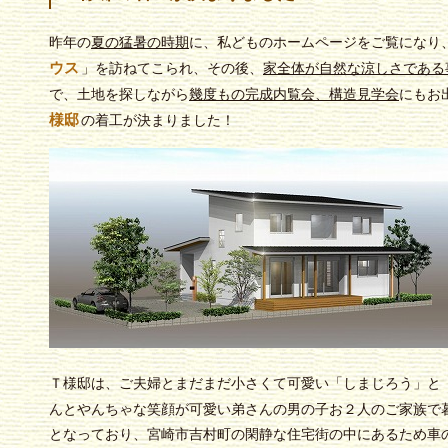
昨年の
夏の猛暑の時期
に、私どものホームページをご覧になり
ウス
」を訪ねてこられ、その後、
家全体が自然な涼しさである
で、土地を探しながら
幾度もの完成内覧会、構造見学会
にもお
様邸
の着工が決まりました！
Ｔ様邸は、ご夫婦とまだまだ小さくて可愛い「しまじろう」と
んとやんちゃな笑顔が可愛い弟さんの男の子お２人のご家族で
となっており、宮崎市吉村町の閑静な住宅街の中にあるため車