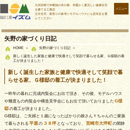
九州宮崎で外断熱の木の家、冬暖かく夏涼しい健康住宅
メニュー
を建てる工務店
注文住宅・家造りの参考にモデルハウスにも是非足を運
んでください
矢野の家づくり日記
HOME
矢野の家づくり日記
新しく誕生した家族と健康で快適そして笑顔で暮らせる家、Ｇ様邸の着
工が決まりました！
新しく誕生した家族と健康で快適そして笑顔で暮
らせる家、Ｇ様邸の着工が決まりました！
一昨年の暮れに完成内覧会にお出で頂き、その後、モデルハウス
G様
や幾度もの内覧会や構造見学会にもお出で頂いておりました
邸
の着工が決まりました。
G様邸は、ご夫婦と１歳になったばかりの娘さんＹちゃんのご家族
平屋
３８坪
宮崎市大坪町
で暮らされる
の
となっており、
の閑静