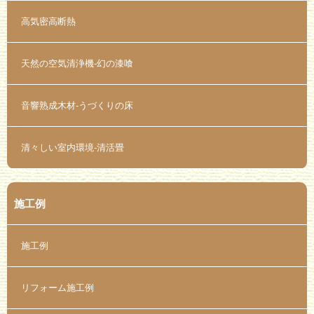
高気密高断熱
天然の空気清浄機-幻の漆喰
音響熟成木材-うづくりの床
清々しい室内環境-清活畳
施工例
施工例
リフォーム施工例