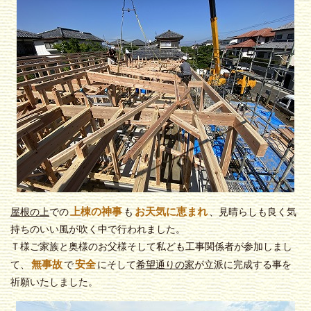
上棟の神事
お天気に恵まれ
屋根の上
での
も
、見晴らしも良く気
持ちのいい風が吹く中で行われました。
Ｔ様ご家族と奥様のお父様そして私ども工事関係者が参加しまし
無事故
安全
て、
で
にそして
希望通りの家
が立派に完成する事を
祈願いたしました。