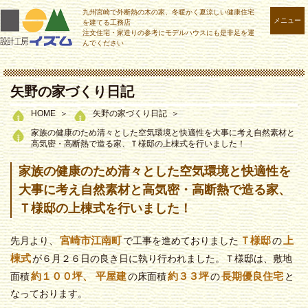
九州宮崎で外断熱の木の家、冬暖かく夏涼しい健康住宅
メニュー
を建てる工務店
注文住宅・家造りの参考にモデルハウスにも是非足を運
んでください
矢野の家づくり日記
HOME
矢野の家づくり日記
家族の健康のため清々とした空気環境と快適性を大事に考え自然素材と
高気密・高断熱で造る家、Ｔ様邸の上棟式を行いました！
家族の健康のため清々とした空気環境と快適性を
大事に考え自然素材と高気密・高断熱で造る家、
Ｔ様邸の上棟式を行いました！
宮崎市江南町
Ｔ様邸
上
先月より、
で工事を進めておりました
の
棟式
が６月２６日の良き日に執り行われました。Ｔ様邸は、敷地
約１００坪、
平屋建
約３３坪
長期優良住宅
面積
の床面積
の
と
なっております。