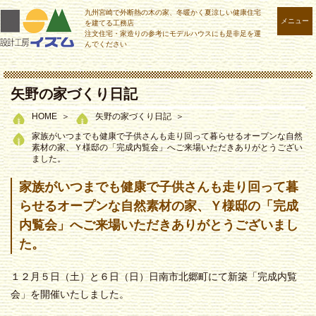
九州宮崎で外断熱の木の家、冬暖かく夏涼しい健康住宅
メニュー
を建てる工務店
注文住宅・家造りの参考にモデルハウスにも是非足を運
んでください
矢野の家づくり日記
HOME
矢野の家づくり日記
家族がいつまでも健康で子供さんも走り回って暮らせるオープンな自然
素材の家、Ｙ様邸の「完成内覧会」へご来場いただきありがとうござい
ました。
家族がいつまでも健康で子供さんも走り回って暮
らせるオープンな自然素材の家、Ｙ様邸の「完成
内覧会」へご来場いただきありがとうございまし
た。
１２月５日（土）と６日（日）日南市北郷町にて新築「完成内覧
会」を開催いたしました。