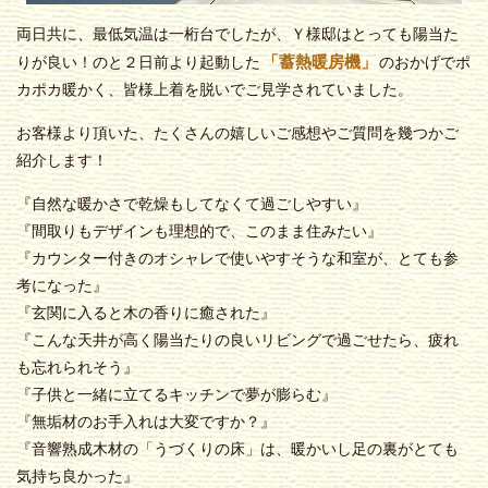
両日共に、最低気温は一桁台でしたが、Ｙ様邸はとっても陽当た
「蓄熱暖房機」
りが良い！のと２日前より起動した
のおかげでポ
カポカ暖かく、皆様上着を脱いでご見学されていました。
お客様より頂いた、たくさんの嬉しいご感想やご質問を幾つかご
紹介します！
『自然な暖かさで乾燥もしてなくて過ごしやすい』
『間取りもデザインも理想的で、このまま住みたい』
『カウンター付きのオシャレで使いやすそうな和室が、とても参
考になった』
『玄関に入ると木の香りに癒された』
『こんな天井が高く陽当たりの良いリビングで過ごせたら、疲れ
も忘れられそう』
『子供と一緒に立てるキッチンで夢が膨らむ』
『無垢材のお手入れは大変ですか？』
『音響熟成木材の「うづくりの床」は、暖かいし足の裏がとても
気持ち良かった』