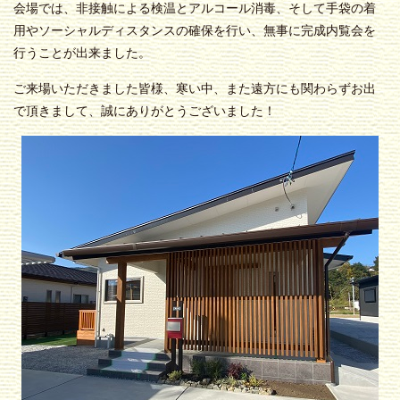
会場では、
非接触による検温
と
アルコール消毒
、そして
手袋の着
用やソーシャルディスタンスの確保
を行い、無事に完成内覧会を
行うことが出来ました。
ご来場いただきました皆様、寒い中、また遠方にも関わらずお出
で頂きまして、誠にありがとうございました！