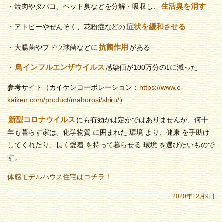
生活臭を消す
・焼肉やタバコ、ペット臭などを分解・吸収し、
症状を緩和させる
・アトピーやぜんそく、花粉症などの
抗菌作用
・大腸菌やブドウ球菌などに
がある
鳥インフルエンザウイルス
・
感染価が100万分の1に減った
参考サイト（カイケンコーポレーション：
https://www.e-
kaiken.com/product/maborosi/shiru/
）
新型コロナウイルス
にも有効かは定かではありませんが、何十
年も暮らす家は、化学物質 に囲まれた 環境 より、健康 を手助け
してくれたり、長く愛着 を持って暮らせる 環境 を選びたいもので
す。
体感モデルハウス住宅はコチラ！
2020年12月9日