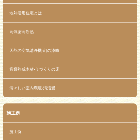
地熱活用住宅とは
高気密高断熱
天然の空気清浄機-幻の漆喰
音響熟成木材-うづくりの床
清々しい室内環境-清活畳
施工例
施工例