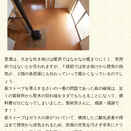
普通は、大きな吹き抜けは暖房ではなかなか暖まりにくく、実用
的ではないとか言われますが、Ｔ様邸では吹き抜けから煙突の熱
気が、２階の各部屋にも伝わっていって暖かくなっているのでし
ょう。
薪ストーブを導入するさいの一番の問題であった薪の確保は、近
くの製材所から堅木の切れ端をタダでもらえることになって、燃
料費ゼロになってしまいました。製材所さんに、感謝・感謝で
す！！
薪ストーブはガラスの扉がついていて、燃焼した二酸化炭素や煙
は全て煙突から排気されるため、部屋の空気を汚さず非常にクリ