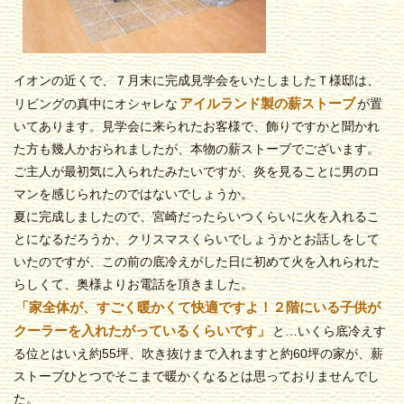
イオンの近くで、７月末に完成見学会をいたしましたＴ様邸は、
アイルランド製の薪ストーブ
リビングの真中にオシャレな
が置
いてあります。見学会に来られたお客様で、飾りですかと聞かれ
た方も幾人かおられましたが、本物の薪ストーブでございます。
ご主人が最初気に入られたみたいですが、炎を見ることに男のロ
マンを感じられたのではないでしょうか。
夏に完成しましたので、宮崎だったらいつくらいに火を入れるこ
とになるだろうか、クリスマスくらいでしょうかとお話しをして
いたのですが、この前の底冷えがした日に初めて火を入れられた
らしくて、奥様よりお電話を頂きました。
「家全体が、すごく暖かくて快適ですよ！２階にいる子供が
クーラーを入れたがっているくらいです」
と…いくら底冷えす
る位とはいえ約55坪、吹き抜けまで入れますと約60坪の家が、薪
ストーブひとつでそこまで暖かくなるとは思っておりませんでし
た。