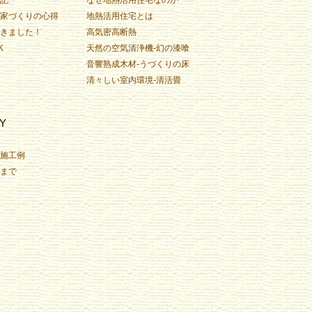
家づくりの心得
地熱活用住宅とは
きました！
高気密高断熱
K
天然の空気清浄機-幻の漆喰
音響熟成木材-うづくりの床
清々しい室内環境-清活畳
Y
施工例
まで