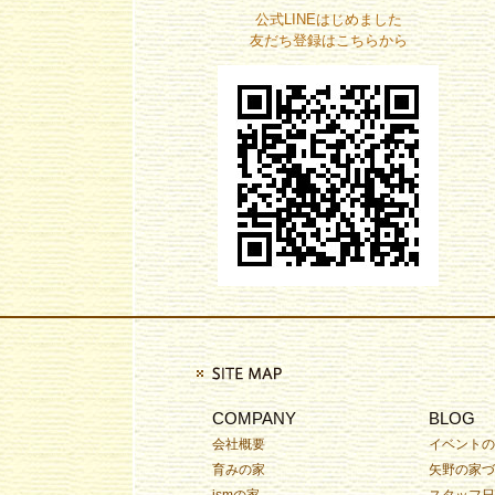
公式LINEはじめました
友だち登録はこちらから
COMPANY
BLOG
会社概要
イベントの
育みの家
矢野の家づ
ismの家
スタッフ日