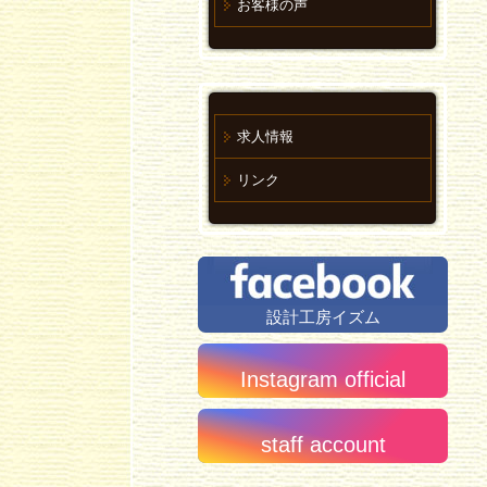
お客様の声
求人情報
リンク
設計工房イズム
Instagram official
staff account