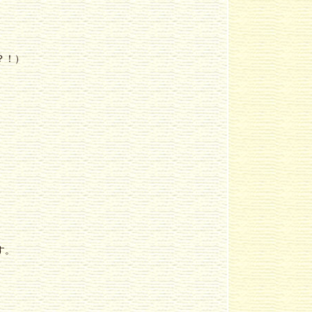
？！）
。
。
す。