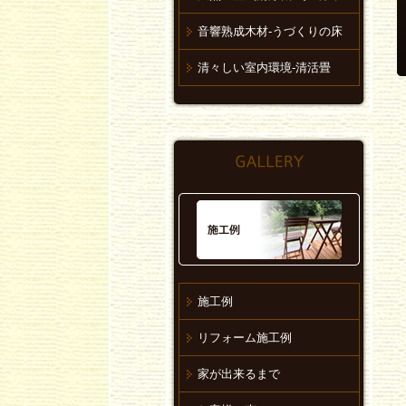
音響熟成木材-うづくりの床
清々しい室内環境-清活畳
施工例
リフォーム施工例
家が出来るまで