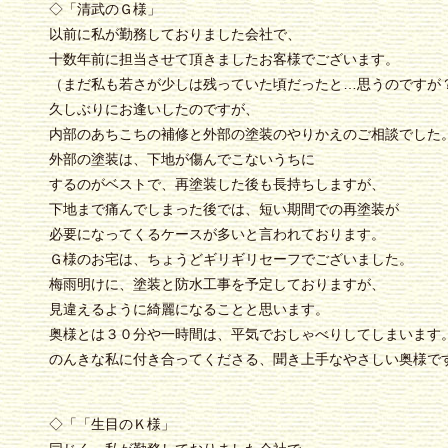
◇「清武のＧ様」
以前に私が勤務しておりました会社で、
十数年前に担当させて頂きましたお客様でございます。
（まだ私も若さが少しは残っていた頃だったと…思うのですが
久しぶりにお逢いしたのですが、
内部のあちこちの補修と外部の塗装のやりかえのご相談でした
外部の塗装は、下地が傷んでこないうちに
するのがベストで、再塗装した後も長持ちしますが、
下地まで痛んでしまった後では、短い期間での再塗装が
必要になってくるケースが多いと言われております。
Ｇ様のお宅は、ちょうどギリギリセーフでございました。
梅雨明けに、塗装と防水工事を予定しておりますが、
見違えるように綺麗になることと思います。
奥様とは３０分や一時間は、平気でおしゃべりしてしまいます
のんきな私に付き合ってくださる、聞き上手なやさしい奥様で
◇「「生目のＫ様」