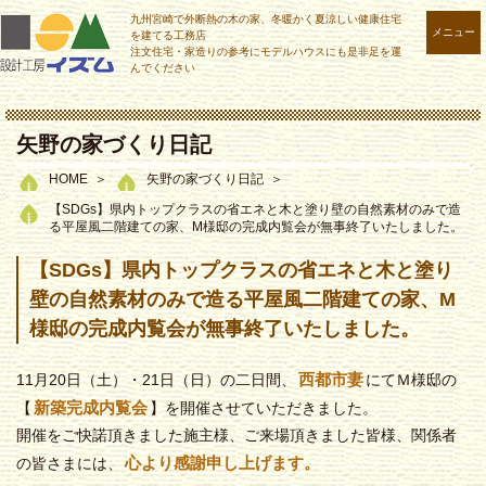
九州宮崎で外断熱の木の家、冬暖かく夏涼しい健康住宅
メニュー
を建てる工務店
注文住宅・家造りの参考にモデルハウスにも是非足を運
んでください
矢野の家づくり日記
HOME
矢野の家づくり日記
【SDGs】県内トップクラスの省エネと木と塗り壁の自然素材のみで造
る平屋風二階建ての家、M様邸の完成内覧会が無事終了いたしました。
【SDGs】県内トップクラスの省エネと木と塗り
壁の自然素材のみで造る平屋風二階建ての家、M
様邸の完成内覧会が無事終了いたしました。
西都市妻
11月20日（土）・21日（日）の二日間、
にてＭ様邸の
新築完成内覧会
【
】を開催させていただきました。
開催をご快諾頂きました施主様、ご来場頂きました皆様、関係者
心より感謝申し上げます。
の皆さまには、