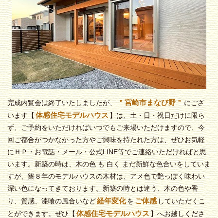
＂宮崎市まなび野＂
完成内覧会は終了いたしましたが、
にござ
体感住宅モデルハウス
います【
】は、土・日・祝日だけに限ら
ず、ご予約をいただければいつでもご来場いただけますので、今
回ご都合がつかなかった方やご興味を持たれた方は、ぜひお気軽
にＨＰ・お電話・メール・公式LINE等でご連絡いただければと思
います。新築の時は、木の色 も 白く まだ新鮮な色合いをしていま
すが、築８年のモデルハウスの木材は、アメ色で艶っぽく味わい
深い色になってきております。新築の時とは違う、
木の色や香
経年変化
ご体感
り
、
質感
、
漆喰の風合い
など
を
していただくこ
体感住宅モデルハウス
とができます。ぜひ【
】へお越しくださ