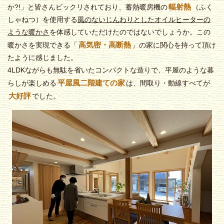
輻射熱
か?!」と皆さんビックリされており、蓄熱暖房機の
（ふく
しゃねつ）を使用する
風のないじんわりとしたオイルヒーターの
ような暖かさ
を体感していただけたのではないでしょうか。この
高気密・高断熱
暖かさを実現できる「
」の家に関心を持って頂け
たように感じました。
4LDKながらも無駄を省いたコンパクトな造りで、平屋のような暮
平屋風二階建ての家
らしが楽しめる
は、間取り・動線すべてが
大好評
でした。