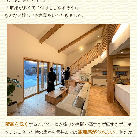
り、使いやすそう！』
『 収納が多くて片付けもしやすそう♪』
などなど嬉しいお言葉をいただきました。
階高を低く
することで、吹き抜けの空間が高すぎず広すぎず、キ
距離感が心地よい
ッチンに立った時の床から天井までの
、何だか