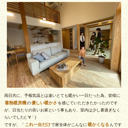
両日共に、予報気温とは違いとても暖かい一日だった為、皆様に
蓄熱暖房機
優しい暖かさ
の
を感じていただきたかったのです
が、日当たりの良いお家という事もあり、室内は少し暑過ぎなく
らいでした(;´∀｀)
これ一台だけ
暖かくなる
ですが、「
で家全体がこんなに
んです