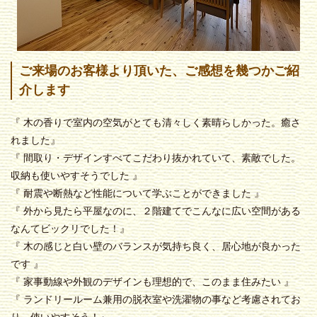
ご来場のお客様より頂いた、ご感想を幾つかご紹
介します
『 木の香りで室内の空気がとても清々しく素晴らしかった。癒さ
れました』
『 間取り・デザインすべてこだわり抜かれていて、素敵でした。
収納も使いやすそうでした 』
『 耐震や断熱など性能について学ぶことができました 』
『 外から見たら平屋なのに、２階建てでこんなに広い空間がある
なんてビックリでした！』
『 木の感じと白い壁のバランスが気持ち良く、居心地が良かった
です 』
『 家事動線や外観のデザインも理想的で、このまま住みたい 』
『 ランドリールーム兼用の脱衣室や洗濯物の事など考慮されてお