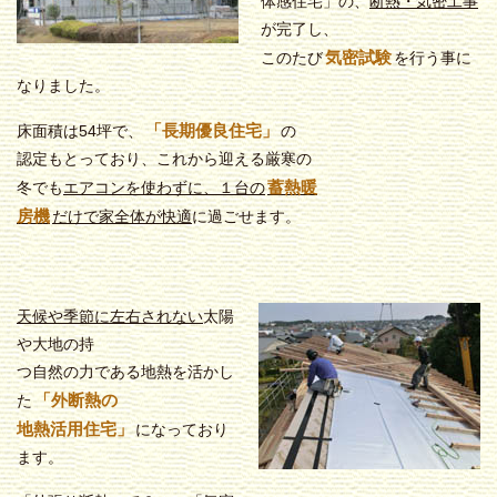
体感住宅」の、
断熱・気密工事
が完了し、
気密試験
このたび
を行う事に
なりました。
「長期優良住宅」
床面積は54坪で、
の
認定もとっており、これから迎える厳寒の
蓄熱暖
冬でも
エアコンを使わずに、１台の
房機
だけで家全体が快適
に過ごせます。
天候や季節に左右されない
太陽
や大地の持
つ自然の力である地熱を活かし
「外断熱の
た
地熱活用住宅」
になっており
ます。