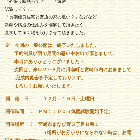
「外張り断熱って？」、「気密
試験って？」、
「長期優良住宅と普通の家の違い？」などなど
断熱や構造の仕組みを理解して頂きたく 、
見学して頂く場を設けさせて頂きました。
※ 今回の一般公開は、終了いたしました。
予約制及び雨で足元の悪い中お出で頂きまして、
本当にありがとうございました！
次回は、来年２～３月に川南町と宮崎市内におきまして
完成内覧会を予定しております。
よろしくお願いいたします。
開 催 日 ： １２月 １５日、土曜日
開催時間 ： ＰＭ１：００（気蜜試験開始予定）
開催場所 ： 宮崎市まなび野３丁目８番１
（場所がお分かりになられない時は、お電