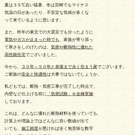
夏は３５℃近い猛暑、冬は宮崎でもマイナス
気温の日があったり、不安定な気候が多くな
って来ているように思います。
また、昨年の東北での大震災でも分ったように
電気やガスが止まった時でも
、家族が寄り添っ
て寒さをしのげたのは、
気密や断熱性に優れた
高性能住宅
でございました。
今から、
３０年～５０年と老後まで永く住まう家
でございます。
ご家族の
安全と快適性
は大事ではないでしょうか。
私どもでは、断熱・気密工事が完了した時点で、
内壁など仕上げる前に
「気密試験」を全棟実施
しております。
これは、どんなに優れた断熱材料を使っていても、
計算上や理論上ではどんなに良い数値が出て
いても、
施工精度
が悪ければ全く無意味な数字