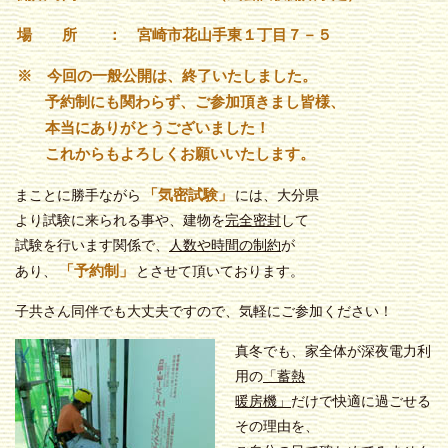
場 所 ： 宮崎市花山手東１丁目７－５
※ 今回の一般公開は、終了いたしました。
予約制にも関わらず、ご参加頂きまし皆様、
本当にありがとうございました！
これからもよろしくお願いいたします。
「気密試験」
まことに勝手ながら
には、大分県
より試験に来られる事や、建物を
完全密封
して
試験を行います関係で、
人数や時間の制約
が
「予約制」
あり、
とさせて頂いております。
子共さん同伴でも大丈夫ですので、気軽にご参加ください！
真冬でも、家全体が深夜電力利
用の
「蓄熱
暖房機」
だけで快適に過ごせる
その理由を、