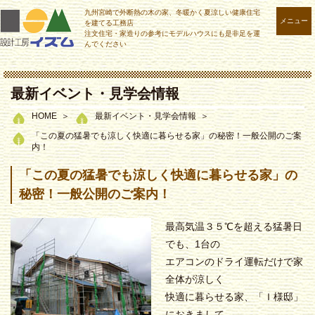
九州宮崎で外断熱の木の家、冬暖かく夏涼しい健康住宅
メニュー
を建てる工務店
注文住宅・家造りの参考にモデルハウスにも是非足を運
んでください
最新イベント・見学会情報
HOME
最新イベント・見学会情報
「この夏の猛暑でも涼しく快適に暮らせる家」の秘密！一般公開のご案
内！
「この夏の猛暑でも涼しく快適に暮らせる家」の
秘密！一般公開のご案内！
最高気温３５℃を超える猛暑日
でも、1台の
エアコンのドライ運転だけで家
全体が涼しく
快適に暮らせる家、「Ｉ様邸」
におきまして、