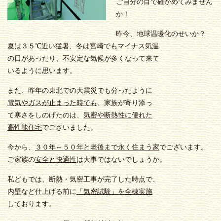
ご自分の目で確かめてみません
か！
昨今、地球温暖化のせいか？
夏は３５℃近い猛暑、冬は宮崎でもマイナス気温
の日があったり、不安定な気候が多くなって来て
いるように思います。
また、昨年の東北での大震災でも分ったように
電気やガスが止まった時でも
、家族が寄り添っ
て寒さをしのげたのは、
気密や断熱性に優れた
高性能住宅
でございました。
今から、
３０年～５０年と老後まで永く住まう家
でございます。
ご家族の
安全と快適性
は大事ではないでしょうか。
私どもでは、断熱・気密工事が完了した時点で、
内壁など仕上げる前に
「気密試験」を全棟実施
しております。