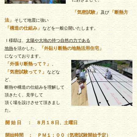
「気密試験」
「断熱方
及び
法」
そして地震に強い
「構造の仕組み」
などを一般公開いたします。
Ｉ様邸は、
太陽や大地の持つ自然の力である
「外貼り断熱の地熱活用住宅」
地熱
を活かした、
になっております。
「外張り断熱って？」
、
「気密試験って？」
などな
ど、
断熱や構造の仕組みを理解して
頂きたく、見学して
頂く場を設けさせて頂きまし
た。
開 始 日 ： ８月１８日、土曜日
開始時間 ： ＰＭ１：００（気密試験開始予定）