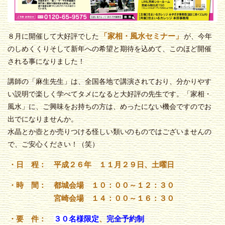
「家相・風水セミナー」
８月に開催して大好評でした
が、今年
のしめくくりそして新年への希望と期待を込めて、このほど開催
される事になりました！
講師の「麻生先生」は、全国各地で講演されており、分かりやす
い説明で楽しく学べてタメになると大好評の先生です。「家相・
風水」に、ご興味をお持ちの方は、めったにない機会ですのでお
出でになりませんか。
水晶とか壺とか売りつける怪しい類いのものではございませんの
で、ご安心ください！（笑）
・日 程： 平成２６年 １１月２９日、土曜日
・時 間： 都城会場 １０：００～１２：３０
宮崎会場 １４：００～１６：３０
・要 件：
３０名様限定
、
完全予約制