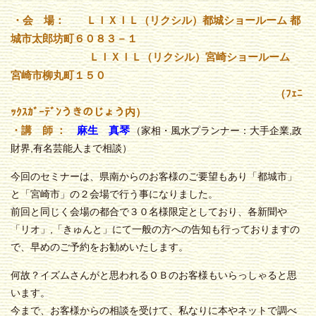
・会 場： ＬＩＸＩＬ（リクシル）都城ショールーム 都
城市太郎坊町６０８３－１
ＬＩＸＩＬ（リクシル）宮崎ショールーム
宮崎市柳丸町１５０
（ﾌｪﾆ
ｯｸｽｶﾞｰﾃﾞﾝうきのじょう内）
・講 師
：
麻生 真琴
（家相・風水プランナー：大手企業,政
財界,有名芸能人まで相談）
今回のセミナーは、県南からのお客様のご要望もあり「都城市」
と「宮崎市」の２会場で行う事になりました。
前回と同じく会場の都合で３０名様限定としており、各新聞や
「リオ」,「きゅんと」にて一般の方への告知も行っておりますの
で、早めのご予約をお勧めいたします。
何故？イズムさんがと思われるＯＢのお客様もいらっしゃると思
います。
今まで、お客様からの相談を受けて、私なりに本やネットで調べ