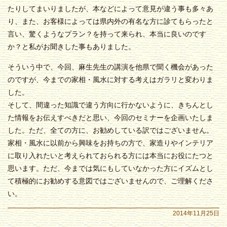
たりしてまいりましたが、本などによって意見が違う事も多々あ
り、また、お客様によっては県内外の有名な方に診てもらったと
言い、驚くようなプラン？を持って来られ、本当に良いのです
か？と私がお聞きした事もありました。
そういう中で、今回、麻生先生の講演を他県で聞く機会があった
のですが、今までの家相・風水に対する考えはガラリと変わりま
した。
そして、間違った知識で違う方向に行かないように、きちんとし
た情報をお伝えすべきだと思い、今回のセミナーを企画いたしま
した。ただ、全ての方に、お勧めしている訳ではございません。
家相・風水に以前から興味をお持ちの方で、家造りやインテリア
に取り入れたいと考えられておられる方には本当にお役にたつと
思います。ただ、今までは気にもしていなかった方にイズムとし
て積極的にお勧めする意図ではございませんので、ご理解くださ
い。
2014年11月25日