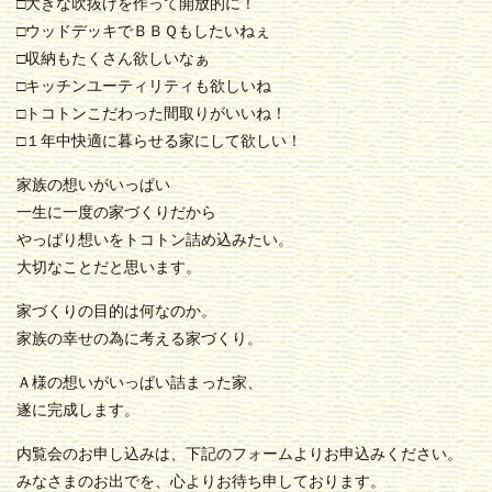
□大きな吹抜けを作って開放的に！
□ウッドデッキでＢＢＱもしたいねぇ
□収納もたくさん欲しいなぁ
□キッチンユーティリティも欲しいね
□トコトンこだわった間取りがいいね！
□１年中快適に暮らせる家にして欲しい！
家族の想いがいっぱい
一生に一度の家づくりだから
やっぱり想いをトコトン詰め込みたい。
大切なことだと思います。
家づくりの目的は何なのか。
家族の幸せの為に考える家づくり。
Ａ様の想いがいっぱい詰まった家、
遂に完成します。
内覧会のお申し込みは、下記のフォームよりお申込みください。
みなさまのお出でを、心よりお待ち申しております。