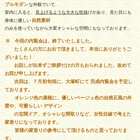
プルモダン
な外観でいて、
室内に入ると、
見上げるような大きな吹抜
けがあり、見た目にも
自然素材
身体に優しい
のみを使っていながら大変オシャレな空間にもなっております。
※ 今回の内覧会は、終了いたしました。
たくさんの方にお出で頂きまして、本当にありがとうご
ざいました！
お話しが出来ずご挨拶だけの方もおられました、改めて
お詫び申し上げます。
次回は、７月初旬頃に、大塚町にて
完成内覧会を予定し
ております。
オレンジ色の屋根に、優しいベージュ色の自然石風の外
壁や、可愛らしい
デザイン
の玄関ドア、オシャレな間取りなど、女性目線で考えた
家造りになっております。
皆様の家造りの参考にして頂けるものと思っておりま
す。