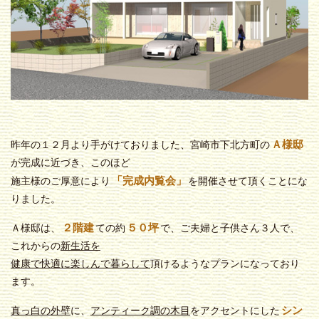
Ａ様邸
昨年の１２月より手がけておりました、宮崎市下北方町の
が完成に近づき、このほど
「完成内覧会」
施主様のご厚意により
を開催させて頂くことにな
りました。
２階建
５０坪
Ａ様邸は、
ての約
で、ご夫婦と子供さん３人で、
これからの
新生活を
健康で快適に楽しんで暮らして
頂けるようなプランになっており
ます。
シン
真っ白の外壁
に、
アンティーク調の木目
をアクセントにした