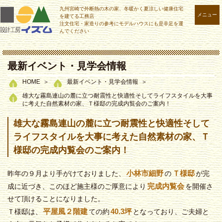
九州宮崎で外断熱の木の家、冬暖かく夏涼しい健康住宅
メニュー
を建てる工務店
注文住宅・家造りの参考にモデルハウスにも是非足を運
んでください
最新イベント・見学会情報
HOME
最新イベント・見学会情報
雄大な霧島連山の麓に立つ耐震性と快適性そしてライフスタイルを大事
に考えた自然素材の家、Ｔ様邸の完成内覧会のご案内！
雄大な霧島連山の麓に立つ耐震性と快適性そして
ライフスタイルを大事に考えた自然素材の家、Ｔ
様邸の完成内覧会のご案内！
小林市細野
Ｔ様邸
昨年の９月より手がけておりました、
の
が完
完成内覧会
成に近づき、このほど施主様のご厚意により
を開催さ
せて頂けることになりました。
平屋風２階建
40.3坪
Ｔ様邸は、
ての約
となっており、ご夫婦と