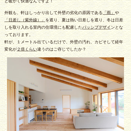
と暖かく快適なんですよ！
外観も、軒はしっかり出して外壁の劣化の原因である
「雨」
や
「日差し（紫外線）」
を遮り、夏は熱い日差しを遮り、冬は日差
しを取り入れる室内の住環境にも配慮した
パッシブデザイ
ンとな
っております。
軒が、１メートル出ているだけで、外壁の汚れ、カビそして経年
変化が
２倍くらい
違うのはご存じでしたか？