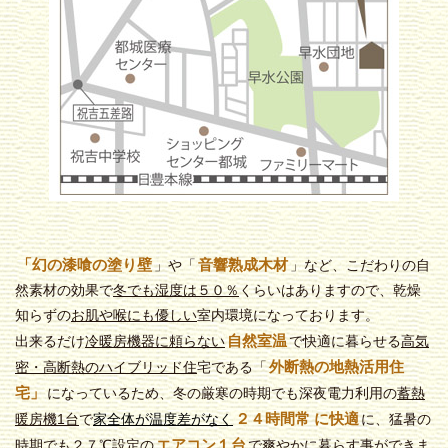
「幻の漆喰の塗り壁
音響熟成木材
」や「
」など、こだわりの自
然素材の効果で
冬でも
湿度は５０％
くらいはありますので、乾燥
知らずの
お肌や喉にも優しい
室内環境になっております。
自然室温
出来るだけ
冷暖房機器に頼らない
で快適に暮らせる
高気
外断熱の地熱活用住
密・高断熱のハイブリッド住
宅である「
宅」
になっているため、冬の厳寒の時期でも深夜電力利用の
蓄熱
２４時間常
に快適
暖房機1台
で
家全体
が温度差がなく
に、猛暑の
エアコン１台
時期でも
２７℃設定
の
で爽やかに暮らす事ができま