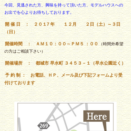
今回、見逃された方、興味を持って頂いた方、モデルハウスへの
お出でを心よりお待ちしております。
開 催 日 ： ２０１7
年 １２月 ２日（土）～３日
（日）
開催時間 ： ＡＭ１０：００～ＰＭ５
：００
（時間外希望
の方はご相談下さい）
開催場所 ： 都城市 早水町 ３４５３－１（早水公園近く）
予 約 制 ： お電話、ＨＰ、メール及び下記フォームより受
付けております