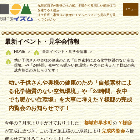
九州宮崎で外断熱の木の家、冬暖かく夏涼しい健康住宅
メニュー
を建てる工務店
注文住宅・家造りの参考にモデルハウスにも是非足を運
んでください
最新イベント・見学会情報
HOME
最新イベント・見学会情報
幼い子供さんや奥様の健康のため「自然素材による化学物質のない空気
環境」や「24時間、夜中でも暖かい住環境」を大事に考えたＹ様邸の完
成内覧会のお知らせです！
幼い子供さんや奥様の健康のため「自然素材によ
る化学物質のない空気環境」や「24時間、夜中
でも暖かい住環境」を大事に考えたＹ様邸の完成
内覧会のお知らせです！
都城市早水町
Ｙ様邸
今年の７月末より手がけておりました、
の
完成内覧会
が完成に近づき、このほど施主様のご厚意により
を開
催させて頂けることになりました。