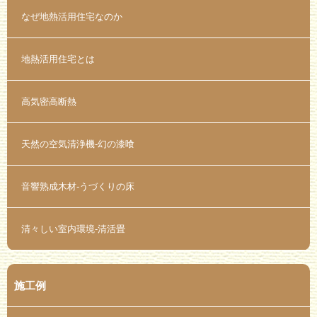
なぜ地熱活用住宅なのか
地熱活用住宅とは
高気密高断熱
天然の空気清浄機-幻の漆喰
音響熟成木材-うづくりの床
清々しい室内環境-清活畳
施工例