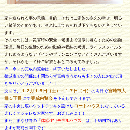
家を造られる事の意義、目的、それはご家族の永久の幸せ、明る
い希望のためであり、それ以上でもそれ以下でもないと考えてい
ます。
そのためには、災害時の安全、老後まで健康に暮らすための温熱
環境、毎日の生活のための動線や収納の考慮、ライフスタイルを
楽しめるようなデザインやプランニングなどたくさんございます
が、それらを、Ｙ様ご家族と私とで考えてみました。
※ 今回の完成内覧会は、終了いたしました。
都城市での開催にも関わらず宮崎市内からも多くの方にお出で頂
き
ありがとうございました！
１２月１６日（土）～１７日（日）
宮崎市大
次回は、
の両日で
橋１丁目
完成内覧会
にて
を予定しております。
コートハウス
家の中央に広いウッドデッキを設けた
になっている
楽しくオシャレなお家
です、お楽しみに！！
また、まなび野の「
体感住宅モデルハウス
」は、予約制ではあり
ますが随時公開中です！