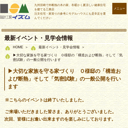
九州宮崎で外断熱の木の家、冬暖かく夏涼しい健康住宅
メニュー
を建てる工務店
注文住宅・家造りの参考にモデルハウスにも是非足を運
んでください
最新イベント・見学会情報
HOME
最新イベント・見学会情報
▶大切な家族を守る家づくり Ｏ様邸の「構造および断熱」そして「気
密試験」の一般公開を行います
▶大切な家族を守る家づくり Ｏ様邸の「構造お
よび断熱」そして「気密試験」の一般公開を行い
ます
※こちらのイベントは終了いたしました。
ご来場いただきました皆さま、ありがとうございました。
次回、皆様にお逢い出来ますのを楽しみにしております。