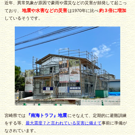
近年、異常気象が原因で豪雨や震災などの災害が頻発して起こっ
地震や水害などの災害
約３倍に増加
ており、
は1970年に比べ
しているそうです。
『南海トラフ』
地震
宮崎県では
にそなえて、定期的に避難訓練
をする等、
最大震度７と言われている災害に備えて
事前に準備が
なされています。