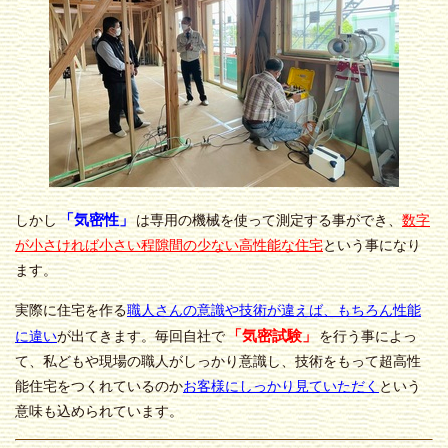
「気密性」
しかし
は専用の機械を使って測定する事ができ、
数字
が小さければ小さい程隙間の少ない高性能な住宅
という事になり
ます。
実際に住宅を作る
職人さんの意識や技術が違えば、もちろん性能
「気密試験」
に違い
が出てきます。毎回自社で
を行う事によっ
て、私どもや現場の職人がしっかり意識し、技術をもって超高性
能住宅をつくれているのか
お客様にしっかり見ていただく
という
意味も込められています。