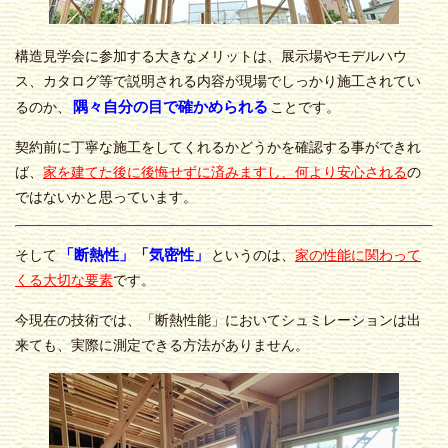
構造見学会に参加する大きなメリットは、展示場やモデルハウ
ス、カタログ等で説明される内容が現場でしっかり施工されてい
隅々
自分の目で確かめられる
るのか、
ことです。
契約前に丁寧な施工をしてくれるかどうかを確認する事ができれ
ば、
家を建てた後に後悔せずに済みますし、何より安心される
の
ではないかと思っています。
「断熱性」「気密性」
そして
というのは、
家の性能に関わって
くる大切な要素
です。
今現在の技術では、「断熱性能」においてシュミレーションは出
来ても、実際に測定できる方法がありません。