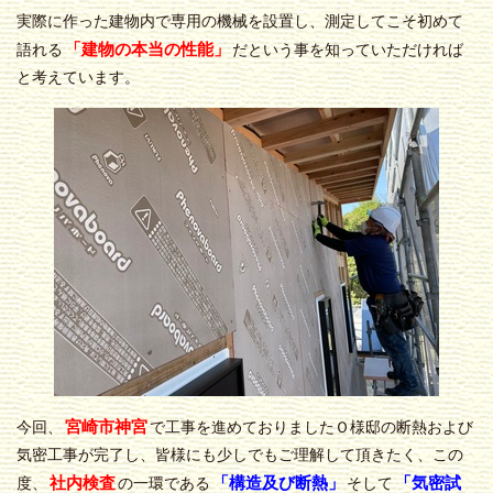
実際に作った建物内で専用の機械を設置し、測定してこそ初めて
「建物の本当の性能」
語れる
だという事を知っていただければ
と考えています。
宮崎市神宮
今回、
で工事を進めておりましたＯ様邸の断熱および
気密工事が完了し、皆様にも少しでもご理解して頂きたく、この
社内検査
「構造及び断熱」
「気密試
度、
の一環である
そして