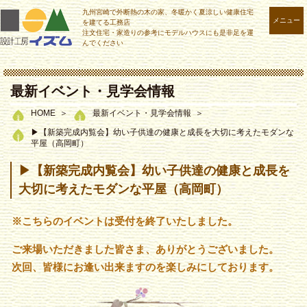
九州宮崎で外断熱の木の家、冬暖かく夏涼しい健康住宅
メニュー
を建てる工務店
注文住宅・家造りの参考にモデルハウスにも是非足を運
んでください
最新イベント・見学会情報
HOME
最新イベント・見学会情報
▶【新築完成内覧会】幼い子供達の健康と成長を大切に考えたモダンな
平屋（高岡町）
▶【新築完成内覧会】幼い子供達の健康と成長を
大切に考えたモダンな平屋（高岡町）
※こちらのイベントは受付を終了いたしました。
ご来場いただきました皆さま、ありがとうございました。
次回、皆様にお逢い出来ますのを楽しみにしております。