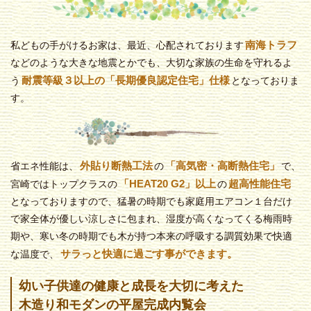
南海トラフ
私どもの手がけるお家は、最近、心配されております
などのような大きな地震とかでも、大切な家族の生命を守れるよ
耐震等級３以上の「長期優良認定住宅」仕様
う
となっておりま
す。
外貼り断熱工法
「高気密・高断熱住宅」
省エネ性能は、
の
で、
「HEAT20 G2」以上
超高性能住宅
宮崎ではトップクラスの
の
となっておりますので、猛暑の時期でも家庭用エアコン１台だけ
で家全体が優しい涼しさに包まれ、湿度が高くなってくる梅雨時
期や、寒い冬の時期でも木が持つ本来の呼吸する調質効果で快適
サラっと快適に過ごす事ができます。
な温度で、
幼い子供達の健康と成長を大切に考えた
木造り和モダンの平屋完成内覧会