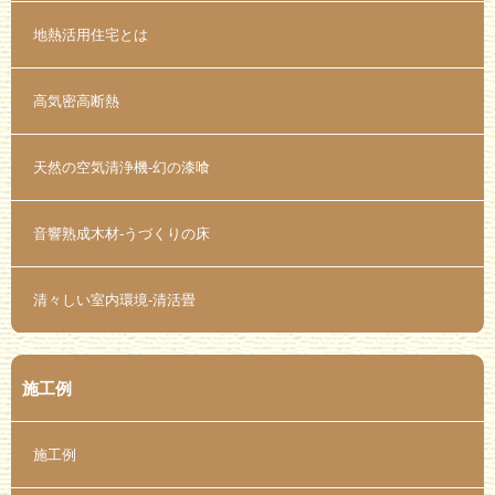
地熱活用住宅とは
高気密高断熱
天然の空気清浄機-幻の漆喰
音響熟成木材-うづくりの床
清々しい室内環境-清活畳
施工例
施工例