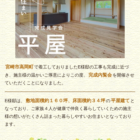
宮崎市高岡町
で着工しておりましたE様邸の工事も完成に近づ
完成内覧会
き、施主様の温かいご厚意によりこの度、
を開催させ
ていただくことになりました。
敷地面積約１６０坪、床面積約３４坪
平屋建て
E様邸は、
の
と
なっており、ご家族４人が健康で仲良く暮らしていくための施主
様の想いがたくさん詰まった暮らしやすいお住まいとなっており
ます。