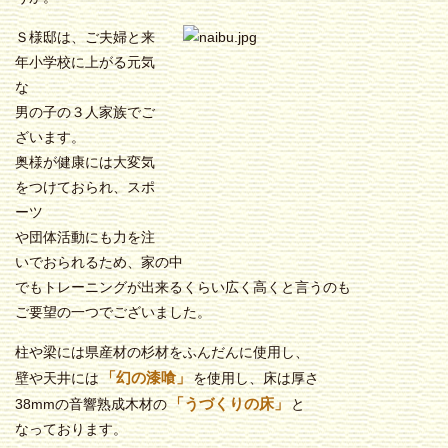
Ｓ様邸は、ご夫婦と来
年小学校に上がる元気
な
男の子の３人家族でご
ざいます。
奥様が健康には大変気
をつけておられ、スポ
ーツ
や団体活動にも力を注
いでおられるため、家の中
でもトレーニングが出来るくらい広く高くと言うのも
ご要望の一つでございました。
柱や梁には県産材の杉材をふんだんに使用し、
「幻の漆喰」
壁や天井には
を使用し、床は厚さ
「うづくりの床」
38mmの音響熟成木材の
と
なっております。