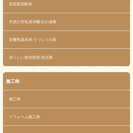
高気密高断熱
天然の空気清浄機-幻の漆喰
音響熟成木材-うづくりの床
清々しい室内環境-清活畳
施工例
施工例
リフォーム施工例