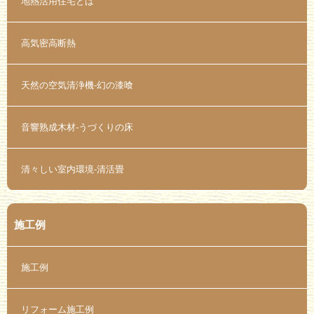
地熱活用住宅とは
高気密高断熱
天然の空気清浄機-幻の漆喰
音響熟成木材-うづくりの床
清々しい室内環境-清活畳
施工例
施工例
リフォーム施工例