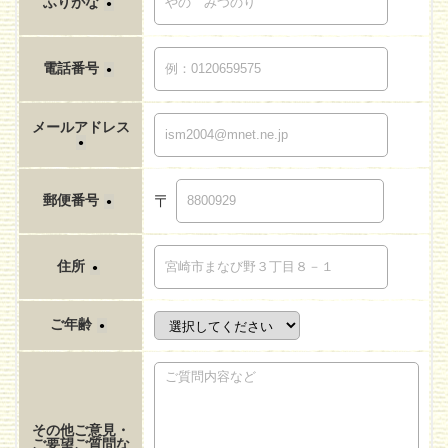
ふりがな
●
電話番号
●
メールアドレス
●
郵便番号
〒
●
住所
●
ご年齢
●
その他ご意見・
ご要望ご質問な