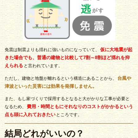
仮に大地震が起
免震は制震よりも揺れに強いものになっていて、
きた場合でも、普通の建物と比較して7割～8割ほど揺れを抑
えられる
と言われています。
台風や
ただし、建物と地盤が離れるという構造にあることから、
津波といった災害には効果を発揮しません。
また、もし家づくりで採用するとなると大がかりな工事が必要と
費用・時間ともにそれなりのコストがかかるという
なるため、
点も頭に入れておきたい
ところです。
結局どれがいいの？