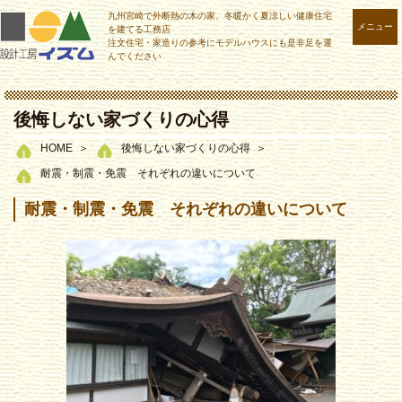
九州宮崎で外断熱の木の家、冬暖かく夏涼しい健康住宅
メニュー
を建てる工務店
注文住宅・家造りの参考にモデルハウスにも是非足を運
んでください
後悔しない家づくりの心得
HOME
後悔しない家づくりの心得
耐震・制震・免震 それぞれの違いについて
耐震・制震・免震 それぞれの違いについて