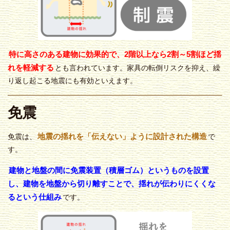
特に高さのある建物に効果的で、2階以上なら2割～5割ほど揺
れを軽減する
とも言われています。家具の転倒リスクを抑え、繰
り返し起こる地震にも有効といえます。
免震
地震の揺れを「伝えない」ように設計された構造
免震は、
で
す。
建物と地盤の間に免震装置（積層ゴム）というものを設置
し、建物を地盤から切り離すことで、揺れが伝わりにくくな
るという仕組み
です。