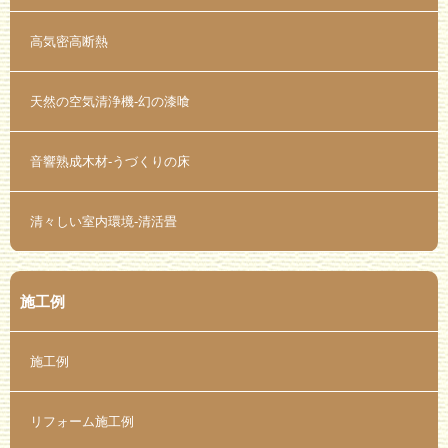
高気密高断熱
天然の空気清浄機-幻の漆喰
音響熟成木材-うづくりの床
清々しい室内環境-清活畳
施工例
施工例
リフォーム施工例