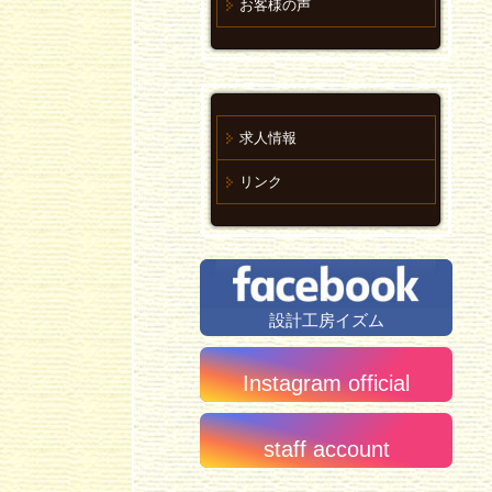
お客様の声
求人情報
リンク
設計工房イズム
Instagram official
staff account