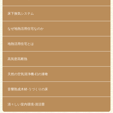
床下換気システム
なぜ地熱活用住宅なのか
地熱活用住宅とは
高気密高断熱
天然の空気清浄機-幻の漆喰
音響熟成木材-うづくりの床
清々しい室内環境-清活畳