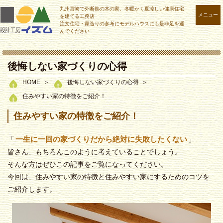
九州宮崎で外断熱の木の家、冬暖かく夏涼しい健康住宅
メニュー
を建てる工務店
注文住宅・家造りの参考にモデルハウスにも是非足を運
んでください
後悔しない家づくりの心得
HOME
後悔しない家づくりの心得
住みやすい家の特徴をご紹介！
住みやすい家の特徴をご紹介！
一生に一回の家づくりだから絶対に失敗したくない
「
」
皆さん、もちろんこのように考えていることでしょう。
そんな方はぜひこの記事をご覧になってください。
今回は、住みやすい家の特徴と住みやすい家にするためのコツを
ご紹介します。