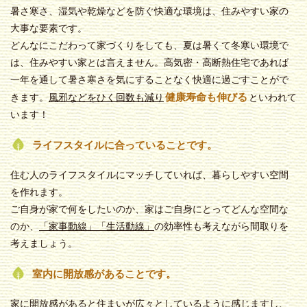
暑さ寒さ、湿気や乾燥などを防ぐ快適な環境は、住みやすい家の
大事な要素です。
どんなにこだわって家づくりをしても、夏は暑くて冬寒い環境で
は、住みやすい家とは言えません。高気密・高断熱住宅であれば
一年を通して暑さ寒さを気にすることなく快適に過ごすことがで
健康寿命も伸びる
きます。
風邪などをひく回数も減り
といわれて
います！
ライフスタイルに合っていることです。
住む人のライフスタイルにマッチしていれば、暮らしやすい空間
を作れます。
ご自身が家で何をしたいのか、家はご自身にとってどんな空間な
のか、
「
家事動線」「生活動線」
の効率性も考えながら間取りを
考えましょう。
室内に開放感があることです。
家に開放感があると住まいが広々としているように感じますし、