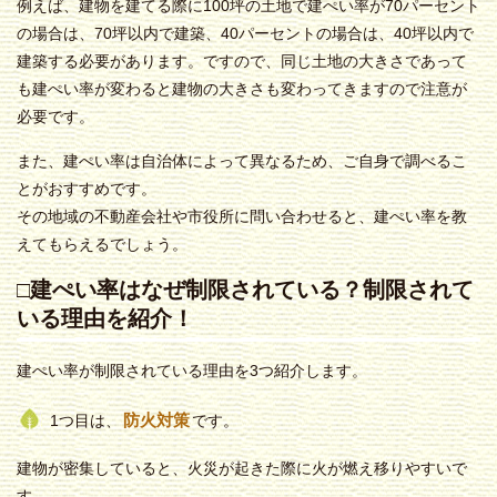
例えば、建物を建てる際に100坪の土地で建ぺい率が70パーセント
の場合は、70坪以内で建築、40パーセントの場合は、40坪以内で
建築する必要があります。ですので、同じ土地の大きさであって
も建ぺい率が変わると建物の大きさも変わってきますので注意が
必要です。
また、建ぺい率は自治体によって異なるため、ご自身で調べるこ
とがおすすめです。
その地域の不動産会社や市役所に問い合わせると、建ぺい率を教
えてもらえるでしょう。
□建ぺい率はなぜ制限されている？制限されて
いる理由を紹介！
建ぺい率が制限されている理由を3つ紹介します。
防火対策
1つ目は、
です。
建物が密集していると、火災が起きた際に火が燃え移りやすいで
す。