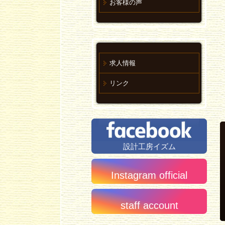
お客様の声
求人情報
リンク
設計工房イズム
Instagram official
staff account