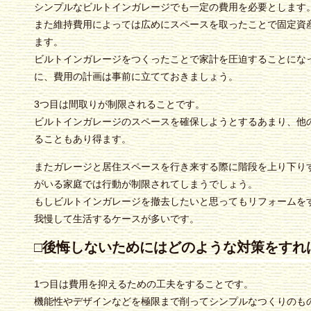
シンプルなビルトインガレージでも一定の費用を必要とします
また維持費用によっては広めにスペースを取ったことで固定資
ます。
ビルトインガレージをつくったことで家計を圧迫することにな
に、費用の計画は事前に立てておきましょう。
3つ目は間取りが制限されることです。
ビルトインガレージのスペースを確保しようとするあまり、他
ることもあり得ます。
またガレージと居住スペースを行き来する際に階段を上り下り
がいる家庭では行動が制限されてしまうでしょう。
もしビルトインガレージを撤去したいと思ってもリフォームを
我慢して生活するケースが多いです。
□後悔しないためにはどのような対策をすれ
1つ目は費用を抑えるための工夫をすることです。
機能性やデザインなどを極限まで削ってシンプルなつくりのも