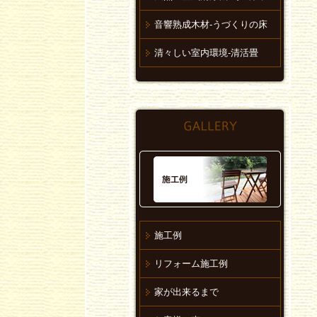
音響熟成木材-うづくりの床
清々しい室内環境-清活畳
施工例
リフォーム施工例
家が出来るまで