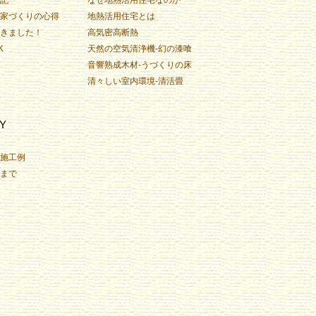
家づくりの心得
地熱活用住宅とは
きました！
高気密高断熱
K
天然の空気清浄機-幻の漆喰
音響熟成木材-うづくりの床
清々しい室内環境-清活畳
Y
施工例
まで