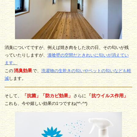
消臭についてですが、例えば焼き肉をした次の日、その匂いが残
っていたりしますが、
漆喰壁の空間だときれいに匂いが消えてい
ます。
消臭効果
この
で、
洗濯物の生乾きの匂いやペットの匂いなども軽
減
します。
「抗菌」「防カビ効果」
「抗ウイルス作用」
そして、
さらに
これも、今や嬉しい効果の1つですね(*^-^*)