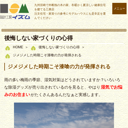
九州宮崎で外断熱の木の家、冬暖かく夏涼しい健康住宅
メニュー
を建てる工務店
注文住宅・家造りの参考にモデルハウスにも是非足を運
んでください
後悔しない家づくりの心得
HOME
後悔しない家づくりの心得
ジメジメした時期こそ漆喰の力が発揮される
ジメジメした時期こそ漆喰の力が発揮される
雨の多い梅雨の季節、湿気対策はどうされていますか？
いろいろ
湿気でお悩
な除湿グッズが売り出されているのを見ると、
やはり
みのお住まい
がたくさんあるんだなぁと実感します。