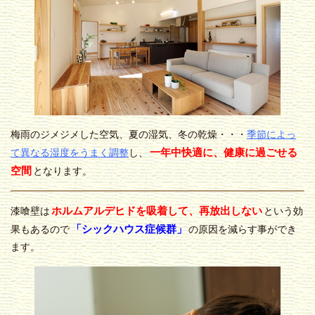
梅雨のジメジメした空気、夏の湿気、冬の乾燥・・・
季節によっ
一年中快適に、健康に過ごせる
て異なる湿度をうまく調整
し、
空間
となります。
ホルムアルデヒドを吸着して、再放出しない
漆喰壁は
という効
「シックハウス症候群」
果もあるので
の原因を減らす事ができ
ます。