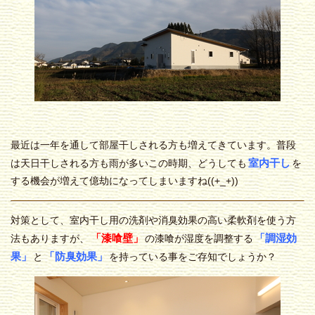
最近は一年を通して部屋干しされる方も増えてきています。普段
室内干し
は天日干しされる方も雨が多いこの時期、どうしても
を
する機会が増えて億劫になってしまいますね((+_+))
対策として、室内干し用の洗剤や消臭効果の高い柔軟剤を使う方
「漆喰壁」
「調湿効
法もありますが、
の漆喰が湿度を調整する
果」
「防臭効果」
と
を持っている事をご存知でしょうか？