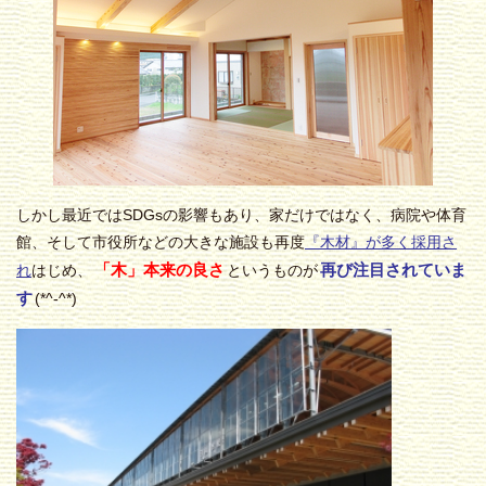
しかし最近ではSDGsの影響もあり、家だけではなく、病院や体育
館、そして市役所などの大きな施設も再度
『木材』が多く採用さ
「木」本来の良さ
再び注目されていま
れ
はじめ、
というものが
す
(*^-^*)