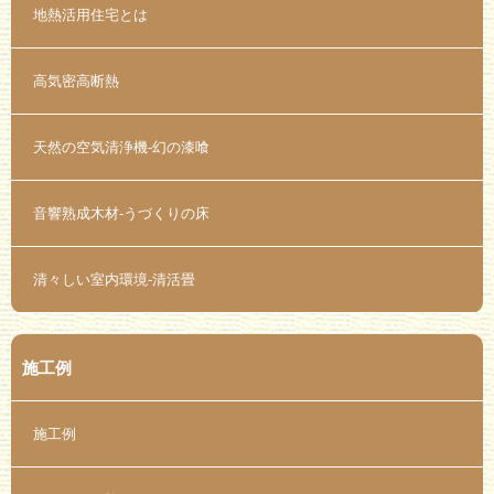
地熱活用住宅とは
高気密高断熱
天然の空気清浄機-幻の漆喰
音響熟成木材-うづくりの床
清々しい室内環境-清活畳
施工例
施工例