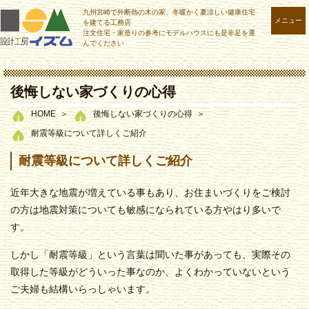
九州宮崎で外断熱の木の家、冬暖かく夏涼しい健康住宅
メニュー
を建てる工務店
注文住宅・家造りの参考にモデルハウスにも是非足を運
んでください
後悔しない家づくりの心得
HOME
後悔しない家づくりの心得
耐震等級について詳しくご紹介
耐震等級について詳しくご紹介
近年大きな地震が増えている事もあり、お住まいづくりをご検討
の方は地震対策についても敏感になられている方やはり多いで
す。
しかし「耐震等級」という言葉は聞いた事があっても、実際その
取得した等級がどういった事なのか、よくわかっていないという
ご夫婦も結構いらっしゃいます。