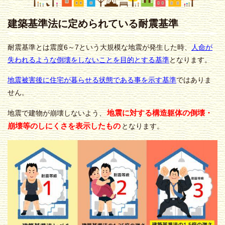
建築基準法に定められている耐震基準
耐震基準とは震度6～7という大規模な地震が発生した時、
人命
が
失われるような倒壊をしないことを目的とする基準
となります。
地震被害後に住宅が暮らせる状態である事を示す基準
ではありま
せん。
地震に対する構造躯体の倒壊・
地震で建物が崩壊しないよう、
崩壊等のしにくさを表示したもの
となります。