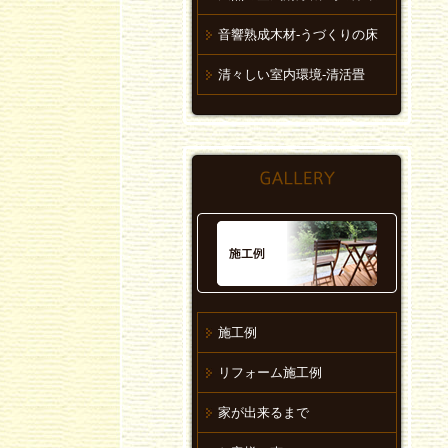
音響熟成木材-うづくりの床
清々しい室内環境-清活畳
施工例
リフォーム施工例
家が出来るまで