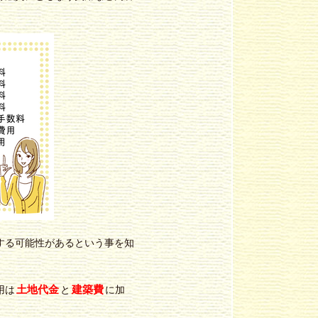
する可能性があるという事を知
土地代金
建築費
用は
と
に加