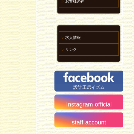
お客様の声
求人情報
リンク
設計工房イズム
Instagram official
staff account