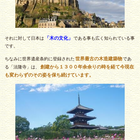
「木の文化」
それに対して日本は
である事も広く知られている事
です。
世界最古の木造建築物
ちなみに世界遺産条約に登録された
であ
創建から１３００年余余りの時を経て今現在
る「法隆寺」は、
も変わらずのその姿を保ち続けています。