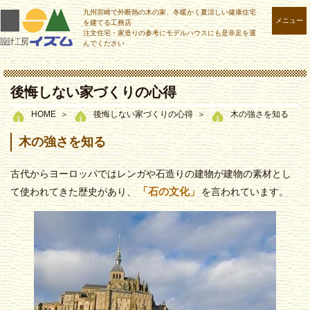
九州宮崎で外断熱の木の家、冬暖かく夏涼しい健康住宅
メニュー
を建てる工務店
注文住宅・家造りの参考にモデルハウスにも是非足を運
んでください
後悔しない家づくりの心得
HOME
後悔しない家づくりの心得
木の強さを知る
木の強さを知る
古代からヨーロッパではレンガや石造りの建物が建物の素材とし
「石の文化」
て使われてきた歴史があり、
を言われています。