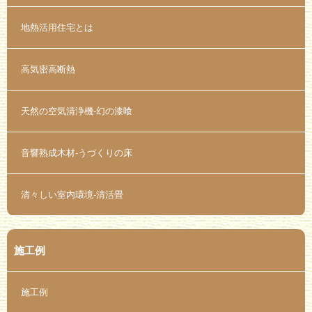
地熱活用住宅とは
高気密高断熱
天然の空気清浄機-幻の漆喰
音響熟成木材-うづくりの床
清々しい室内環境-清活畳
施工例
施工例