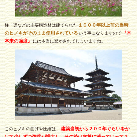
１０００年以上前の当時
柱・梁などの主要構造材は建てられた
のヒノキがそのまま使用されている
『木
いう事になりますので
本来の強度』
には本当に驚かされてしまいますね。
建築当初から２００年ぐらいをか
このヒノキの曲げや圧縮は、
けて少しずつ強度が増大し、その後は次第に減っていって１