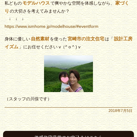
モデルハウス
家づく
私どもの
で爽やかな空間を体感しながら、
り
の大切さを考えてみませんか？
↓ ↓ ↓
https://www.ismhome.jp/modelhouse/#eventform
自然素材
宮崎市の注文住宅
設計工房
身体に優しい
を使った
は「
イズム
」にお任せください v（^ o ^ ) v
（スタッフの川俣です）
2018年7月5日