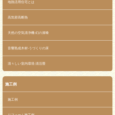
地熱活用住宅とは
高気密高断熱
天然の空気清浄機-幻の漆喰
音響熟成木材-うづくりの床
清々しい室内環境-清活畳
施工例
施工例
リフォーム施工例