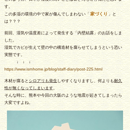
す。
家づくり
この多湿の環境の中で家が傷んでしまわない「
」と
は？？？
前回、湿気や温度差によって発生する「内壁結露」のお話をしま
した。
湿気でカビが生えて壁の中の構造材を腐らせてしまうという恐い
実態です。
↓ ↓ ↓
https://www.ismhome.jp/blog/staff-diary/post-225.html
木材が腐ると
シロアリも発生
しやすくなりますし、何よりも
耐久
性が無くなってしまいます
。
そんな時に、熊本や今回の大阪のような地震が起きてしまったら
大変ですよね。