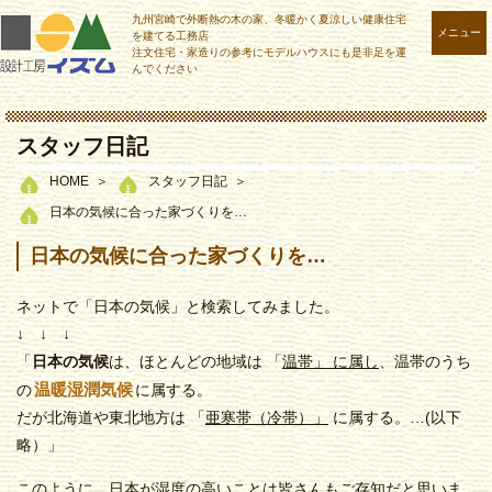
九州宮崎で外断熱の木の家、冬暖かく夏涼しい健康住宅
メニュー
を建てる工務店
注文住宅・家造りの参考にモデルハウスにも是非足を運
んでください
スタッフ日記
HOME
スタッフ日記
日本の気候に合った家づくりを…
日本の気候に合った家づくりを…
ネットで「日本の気候」と検索してみました。
↓ ↓ ↓
「
日本の気候
は、ほとんどの地域は 「
温帯」 に属し
、温帯のうち
温暖湿潤気候
の
に属する。
だが北海道や東北地方は 「
亜寒帯（冷帯）」
に属する。…(以下
略）」
このように、日本が湿度の高いことは皆さんもご存知だと思いま