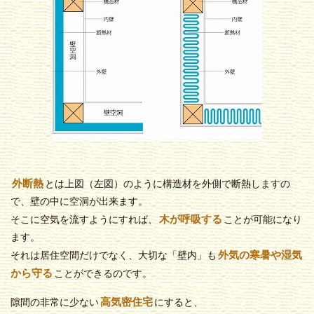
外断熱
とは上図（左図）のように構造材を外側で断熱しますの
で、壁の中に空洞が出来ます。
木が呼吸する
そこに空気を流すようにすれば、
ことが可能になり
ます。
外気の寒暑や湿気
それは居住空間だけでなく、大切な
「壁内」
も
から守る
ことができるのです。
高気密住宅
隙間の非常に少ない
にすると、