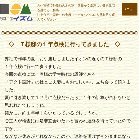
九州宮崎で外断熱の木の家、冬暖かく夏涼しい健康住宅
メニュー
を建てる工務店
注文住宅・家造りの参考にモデルハウスにも是非足を運
んでください
◇ Ｔ様邸の１年点検に行ってきました ◇
弊社で昨年の夏、お引渡ししましたイオンの近くのＴ様邸の、
１年点検に行って参りました。
今回の点検には、奥様の学生時代の恩師である
「アクト設計」の社長ご夫妻にもお忙しい中、立ち会って頂きま
した。
夏に引き渡して１２月に点検だったら、１年の計算が合わないと
思われたでしょうね。
確かに、約１年半くらいたっているでしょうか。
ご主人が検査には是非立会いたいと言われ連絡を待っていたので
すが、
なかなか休みがとれなかったのか、連絡を頂けずそのままになっ