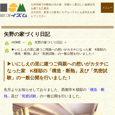
九州宮崎で外断熱の木の家、冬暖かく夏涼しい健康住宅
メニュー
を建てる工務店
注文住宅・家造りの参考にモデルハウスにも是非足を運
んでください
矢野の家づくり日記
HOME
矢野の家づくり日記
▶いにしえの里に建つご両親への想いがカタチになった家 K様邸の
「構造・断熱」及び「気密試験」の一般公開を行いました！
▶いにしえの里に建つご両親への想いがカタチに
なった家 K様邸の「構造・断熱」及び「気密試
験」の一般公開を行いました！
先月よりお知らせしておりました、西都市Ｋ様邸の
「構造・断
熱」
及び
「気密試験」
の一般公開を行いました。