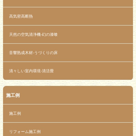
高気密高断熱
天然の空気清浄機-幻の漆喰
音響熟成木材-うづくりの床
清々しい室内環境-清活畳
施工例
施工例
リフォーム施工例