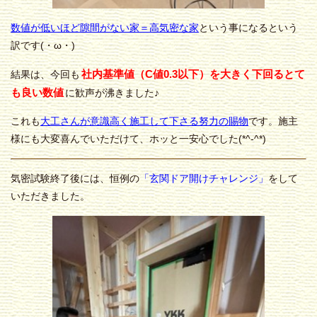
数値が低いほど隙間がない家＝高気密な家
という事になるという
訳です(・ω・)
社内基準値（C値0.3以下）を大きく下回るとて
結果は、今回も
も良い数値
に歓声が沸きました♪
これも
大工さんが意識高く施工して下さる努力の賜物
です。施主
様にも大変喜んでいただけて、ホッと一安心でした(*^-^*)
気密試験終了後には、恒例の
「玄関ドア開けチャレンジ」
をして
いただきました。