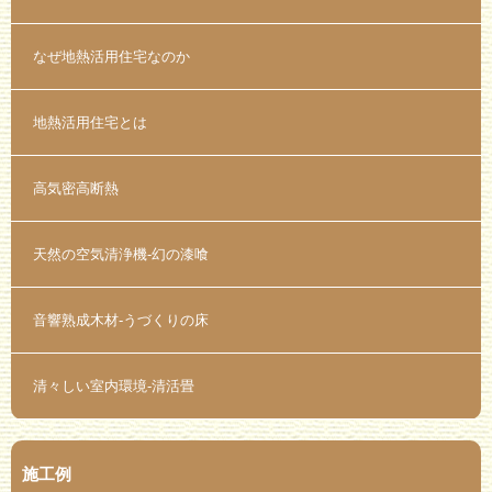
なぜ地熱活用住宅なのか
地熱活用住宅とは
高気密高断熱
天然の空気清浄機-幻の漆喰
音響熟成木材-うづくりの床
清々しい室内環境-清活畳
施工例