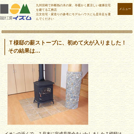
九州宮崎で外断熱の木の家、冬暖かく夏涼しい健康住宅
メニュー
を建てる工務店
注文住宅・家造りの参考にモデルハウスにも是非足を運
んでください
Ｔ様邸の薪ストーブに、初めて火が入りました！
その結果は…
イオンの近くで、７月末に完成見学会をいたしましたＴ様邸は、