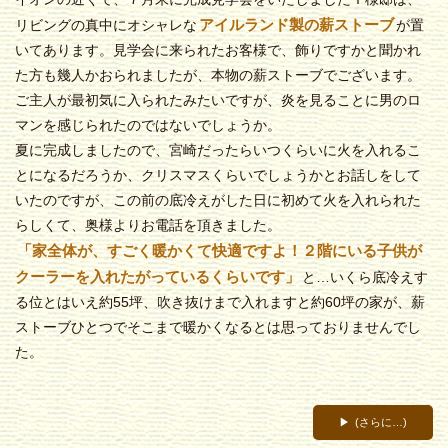
アイルランド製の薪ストーブ
リビングの真中にオシャレな
が置
いてあります。見学会に来られたお客様で、飾りですかと聞かれ
た方も幾人かおられましたが、本物の薪ストーブでございます。
ご主人が最初気に入られたみたいですが、炎を見ることに男のロ
マンを感じられたのではないでしょうか。
夏に完成しましたので、宮崎だったらいつくらいに火を入れるこ
とになるだろうか、クリスマスくらいでしょうかとお話しをして
いたのですが、この前の底冷えがした日に初めて火を入れられた
らしくて、奥様よりお電話を頂きました。
「家全体が、すごく暖かくて快適ですよ！２階にいる子供が
クーラーを入れたがっているくらいです」
と…いくら底冷えす
る位とはいえ約55坪、吹き抜けまで入れますと約60坪の家が、薪
ストーブひとつでそこまで暖かくなるとは思っておりませんでし
た。
(さらに…)