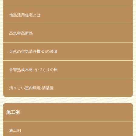
地熱活用住宅とは
高気密高断熱
天然の空気清浄機-幻の漆喰
音響熟成木材-うづくりの床
清々しい室内環境-清活畳
施工例
施工例