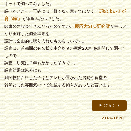
ネットで調べてみました。
「頭のよい子が
調べたところ、正確には「賢くなる家」ではなく
育つ家」
が本当みたいでした。
慶応大SFC研究所
関東の建設会社さんだったのですが、
が中心と
なり実施した調査結果を
設計に全面的に取り入れたものらしいです。
調査は、首都圏の有名私立中合格者の家約200軒を訪問して調べた
もので、
調査・研究に６年もかかったそうです。
調査結果は以外にも、
難関校に合格した子ほどテレビが置かれた居間や食堂の
雑然とした雰囲気の中で勉強する傾向があったと言います。
(さらに…)
2007年1月20日